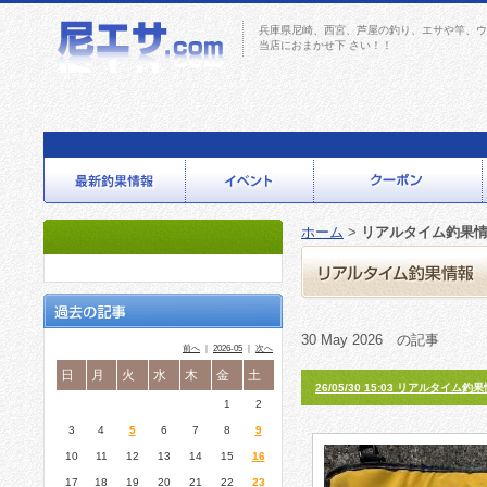
兵庫県尼崎、西宮、芦屋の釣り、エサや竿、ウ
当店におまかせ下 さい！！
ホーム
>
リアルタイム釣果
30 May 2026 の記事
前へ
｜
2026-05
｜
次へ
日
月
火
水
木
金
土
26/05/30 15:03 リアルタイム釣
1
2
3
4
5
6
7
8
9
10
11
12
13
14
15
16
17
18
19
20
21
22
23