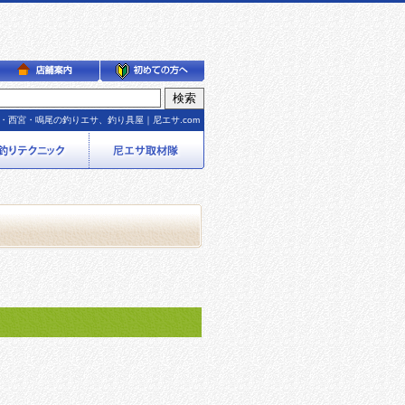
・西宮・鳴尾の釣りエサ、釣り具屋｜尼エサ.com