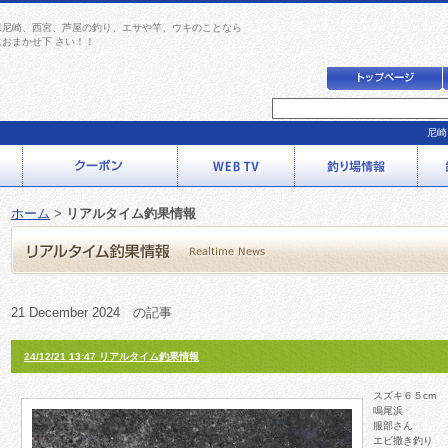
県尼崎、西宮、芦屋の釣り、エサや竿、ウキのことなら
におまかせ下 さい！！
尼崎
ホーム
>
リアルタイム釣果情報
21 December 2024 の記事
24/12/21 13:47 リアルタイム釣果情報
スズキ６５cm
鳴尾浜
服部さん
エビ撒き釣り