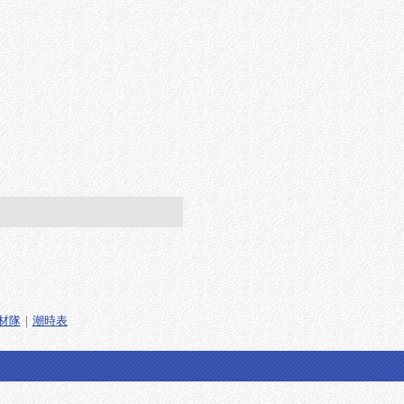
材隊
｜
潮時表