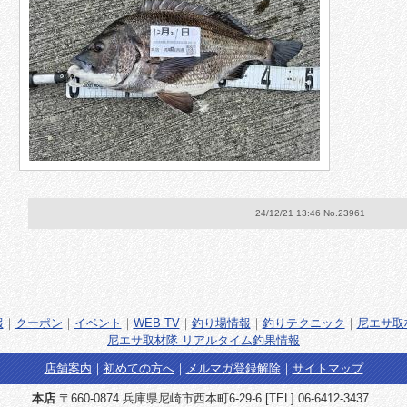
24/12/21 13:46 No.23961
報
｜
クーポン
｜
イベント
｜
WEB TV
｜
釣り場情報
｜
釣りテクニック
｜
尼エサ取
尼エサ取材隊 リアルタイム釣果情報
店舗案内
｜
初めての方へ
｜
メルマガ登録解除
｜
サイトマップ
本店
〒660-0874 兵庫県尼崎市西本町6-29-6 [TEL] 06-6412-3437