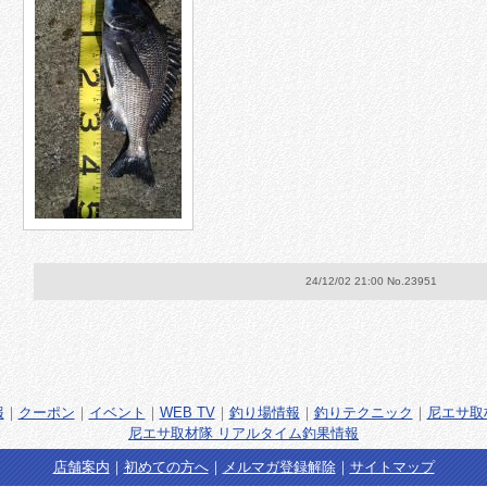
24/12/02 21:00 No.23951
報
｜
クーポン
｜
イベント
｜
WEB TV
｜
釣り場情報
｜
釣りテクニック
｜
尼エサ取
尼エサ取材隊 リアルタイム釣果情報
店舗案内
｜
初めての方へ
｜
メルマガ登録解除
｜
サイトマップ