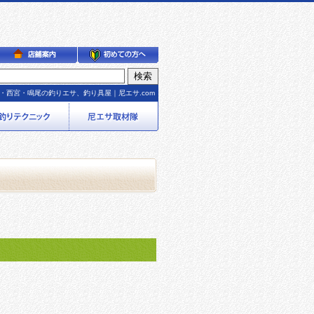
・西宮・鳴尾の釣りエサ、釣り具屋｜尼エサ.com