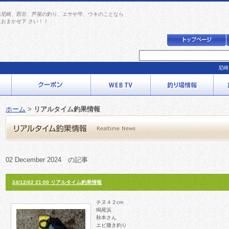
県尼崎、西宮、芦屋の釣り、エサや竿、ウキのことなら
におまかせ下 さい！！
尼崎
ホーム
>
リアルタイム釣果情報
02 December 2024 の記事
24/12/02 21:00 リアルタイム釣果情報
チヌ４２cm
鳴尾浜
秋本さん
エビ撒き釣り