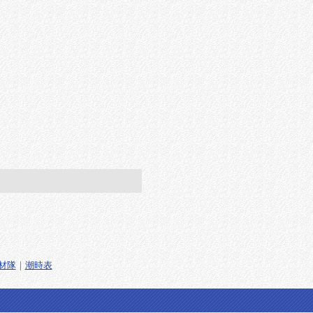
材隊
｜
潮時表